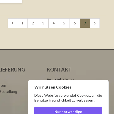
1
2
3
4
5
6
7
LIEFERUNG
KONTAKT
Vertriebsbüro:
sten
tel./fax: +48 34 328 51 48
Wir nutzen Cookies
Bestellung
tel.: +48 693 003 000 Justyna
Diese Website verwendet Cookies, um die
tel.: +48 665 699 599 Natalia
Benutzerfreundlichkeit zu verbessern.
Service:
tel.: +48 34 328 59 25
Nur notwendige