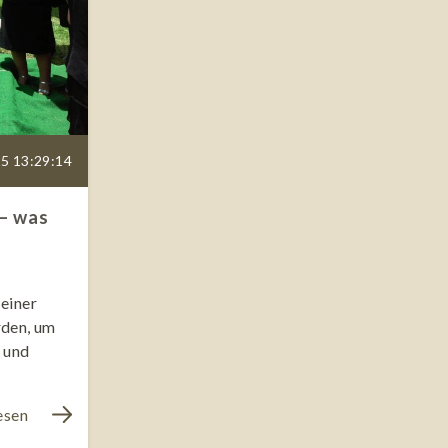
5 13:29:14
– was
einer
rden, um
 und
esen