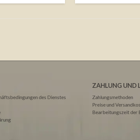
ZAHLUNG UND 
häftsbedingungen des Dienstes
Zahlungsmethoden
Preise und Versandko
e
Bearbeitungszeit der 
ärung