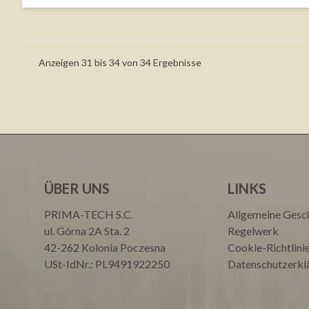
Anzeigen
31
bis
34
von
34
Ergebnisse
ÜBER UNS
LINKS
PRIMA-TECH S.C.
Allgemeine Gesc
ul. Górna 2A Sta. 2
Regelwerk
42-262 Kolonia Poczesna
Cookie-Richtlini
USt-IdNr.: PL9491922250
Datenschutzerkl