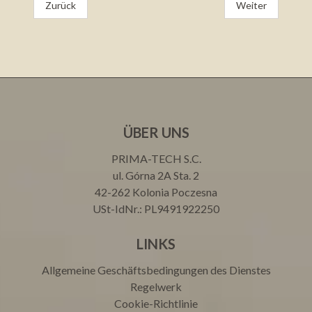
Zurück
Weiter
ÜBER UNS
PRIMA-TECH S.C.
ul. Górna 2A Sta. 2
42-262 Kolonia Poczesna
USt-IdNr.: PL9491922250
LINKS
Allgemeine Geschäftsbedingungen des Dienstes
Regelwerk
Cookie-Richtlinie