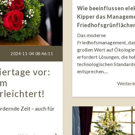
Wie beeinflussen ele
Kipper das Managem
Friedhofsgrünfläche
Das moderne
Friedhofsmanagement, da
großen Wert auf Ökologie 
2024-11-04 08:46:11
erfordert Lösungen, die h
technologischen Standard
iertage vor:
entsprechen....
im
Weiterl
leichtert!
ordernde Zeit – auch für