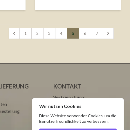
1
2
3
4
5
6
7
LIEFERUNG
KONTAKT
Vertriebsbüro:
sten
tel./fax: +48 34 328 51 48
Wir nutzen Cookies
Bestellung
tel.: +48 693 003 000 Justyna
Diese Website verwendet Cookies, um die
tel.: +48 665 699 599 Natalia
Benutzerfreundlichkeit zu verbessern.
Service: