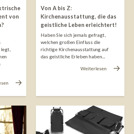
ktrische
Von A bis Z:
ent von
Kirchenausstattung, die das
n?
geistliche Leben erleichtert!
Haben Sie sich jemals gefragt,
s
welchen großen Einfluss die
legt,
richtige Kirchenausstattung auf
ohen
das geistliche Erleben haben...
s
Weiterlesen
esen