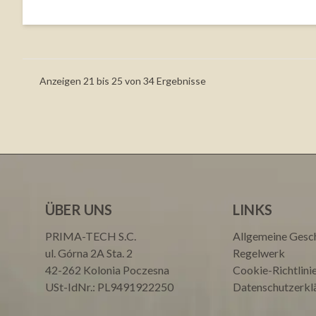
Anzeigen
21
bis
25
von
34
Ergebnisse
ÜBER UNS
LINKS
PRIMA-TECH S.C.
Allgemeine Gesc
ul. Górna 2A Sta. 2
Regelwerk
42-262 Kolonia Poczesna
Cookie-Richtlini
USt-IdNr.: PL9491922250
Datenschutzerkl