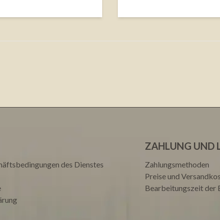
ZAHLUNG UND 
häftsbedingungen des Dienstes
Zahlungsmethoden
Preise und Versandko
e
Bearbeitungszeit der 
ärung