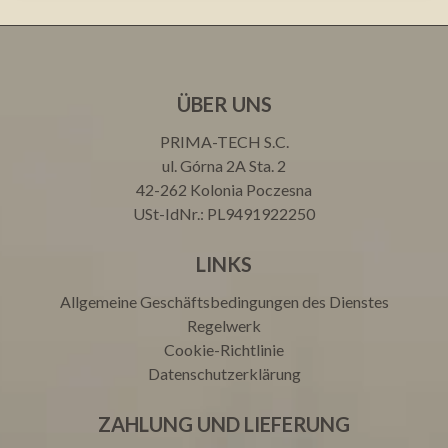
ÜBER UNS
PRIMA-TECH S.C.
ul. Górna 2A Sta. 2
42-262 Kolonia Poczesna
USt-IdNr.: PL9491922250
LINKS
Allgemeine Geschäftsbedingungen des Dienstes
Regelwerk
Cookie-Richtlinie
Datenschutzerklärung
ZAHLUNG UND LIEFERUNG