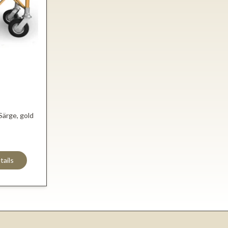
ärge, gold
tails