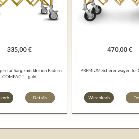
335,00 €
470,00 €
n für Särge mit kleinen Rädern
PREMIUM Scherenwagen für S
COMPACT - gold
korb
Details
Warenkorb
De