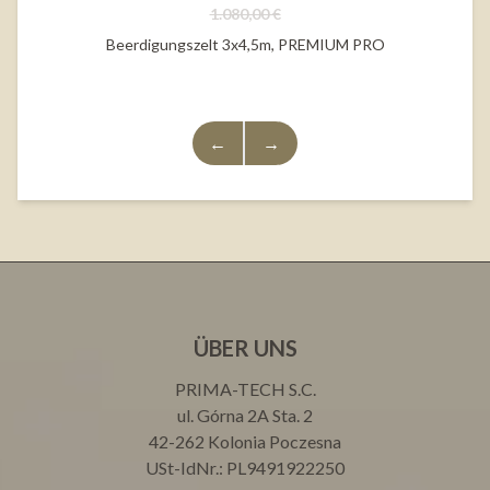
1.080,00 €
Beerdigungszelt 3x4,5m, PREMIUM PRO
←
→
ÜBER UNS
PRIMA-TECH S.C.
ul. Górna 2A Sta. 2
42-262 Kolonia Poczesna
USt-IdNr.: PL9491922250