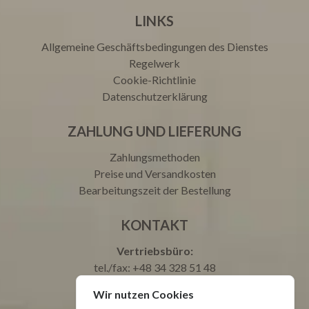
LINKS
Allgemeine Geschäftsbedingungen des Dienstes
Regelwerk
Cookie-Richtlinie
Datenschutzerklärung
ZAHLUNG UND LIEFERUNG
Zahlungsmethoden
Preise und Versandkosten
Bearbeitungszeit der Bestellung
KONTAKT
Vertriebsbüro:
tel./fax: +48 34 328 51 48
tel.: +48 693 003 000 Justyna
Wir nutzen Cookies
tel.: +48 665 699 599 Natalia