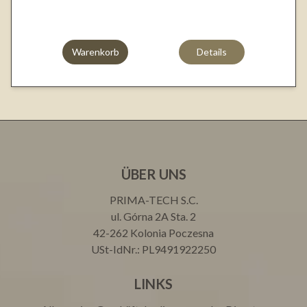
Warenkorb
Details
ÜBER UNS
PRIMA-TECH S.C.
ul. Górna 2A Sta. 2
42-262 Kolonia Poczesna
USt-IdNr.: PL9491922250
LINKS