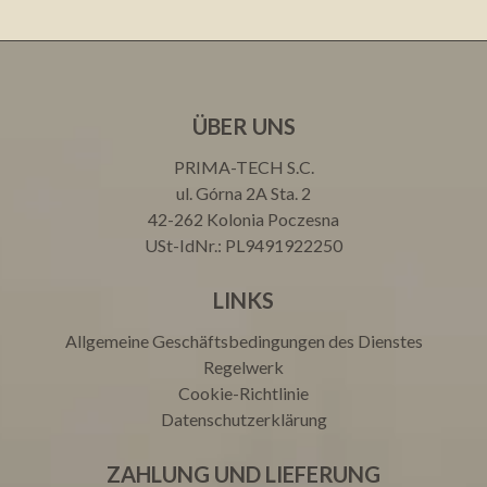
ÜBER UNS
PRIMA-TECH S.C.
ul. Górna 2A Sta. 2
42-262 Kolonia Poczesna
USt-IdNr.: PL9491922250
LINKS
Allgemeine Geschäftsbedingungen des Dienstes
Regelwerk
Cookie-Richtlinie
Datenschutzerklärung
ZAHLUNG UND LIEFERUNG