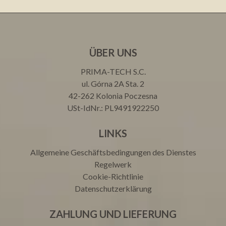
ÜBER UNS
PRIMA-TECH S.C.
ul. Górna 2A Sta. 2
42-262 Kolonia Poczesna
USt-IdNr.: PL9491922250
LINKS
Allgemeine Geschäftsbedingungen des Dienstes
Regelwerk
Cookie-Richtlinie
Datenschutzerklärung
ZAHLUNG UND LIEFERUNG