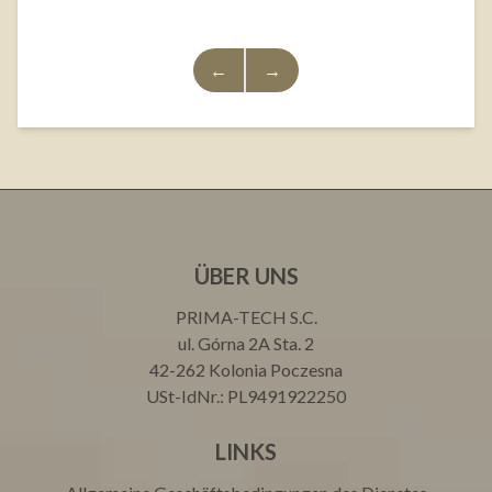
←
→
ÜBER UNS
PRIMA-TECH S.C.
ul. Górna 2A Sta. 2
42-262 Kolonia Poczesna
USt-IdNr.: PL9491922250
LINKS