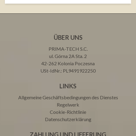
ÜBER UNS
PRIMA-TECH S.C.
ul. Górna 2A Sta. 2
42-262 Kolonia Poczesna
USt-IdNr.: PL9491922250
LINKS
Allgemeine Geschäftsbedingungen des Dienstes
Regelwerk
Cookie-Richtlinie
Datenschutzerklärung
ZAHLUNG UND LIEFERUNG